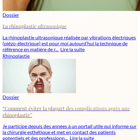
Dossier
La rhinoplastie ultrasonique
La rhinoplastie ultrasonique réalisée par vibrations électriques
(piézo-électrique) est pour moi aujourd’hui la technique de
référence en matière de r...
Lire la suite
Rhinoplastie
Dossier
“Comment éviter la plupart des complications après une
rhinoplastie”
Je participe depuis des années à un portail utile qui informe sur
la chirurgie esthétique et met en contact des patients
potentiels et des professionn...
Lire la suite