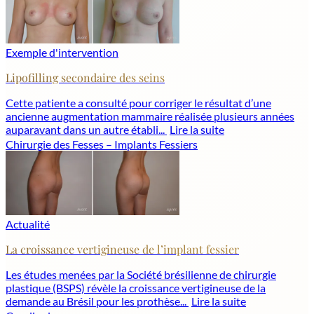
Exemple d'intervention
Lipofilling secondaire des seins
Cette patiente a consulté pour corriger le résultat d’une
ancienne augmentation mammaire réalisée plusieurs années
auparavant dans un autre établi...
Lire la suite
Chirurgie des Fesses – Implants Fessiers
Actualité
La croissance vertigineuse de l’implant fessier
Les études menées par la Société brésilienne de chirurgie
plastique (BSPS) révèle la croissance vertigineuse de la
demande au Brésil pour les prothèse...
Lire la suite