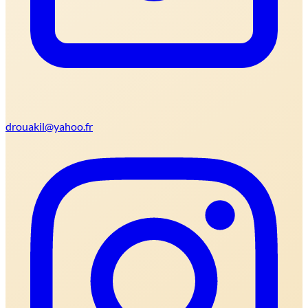
drouakil@yahoo.fr