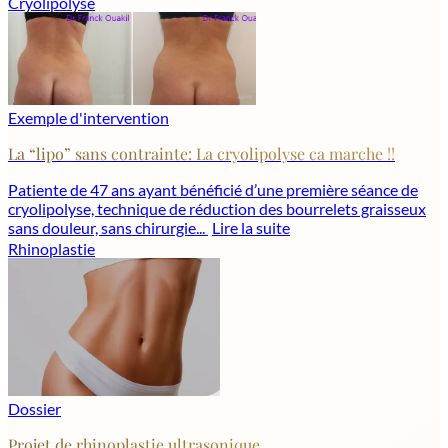
Cryolipolyse
Exemple d'intervention
La “lipo” sans contrainte: La cryolipolyse ca marche !!
Patiente de 47 ans ayant bénéficié d’une première séance de
cryolipolyse, technique de réduction des bourrelets graisseux
sans douleur, sans chirurgie...
Lire la suite
Rhinoplastie
Dossier
Projet de rhinoplastie ultrasonique