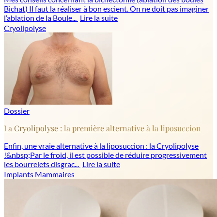
Bichat) Il faut la réaliser à bon escient. On ne doit pas imaginer
l’ablation de la Boule...
Lire la suite
Cryolipolyse
Dossier
La Cryolipolyse : la première alternative à la liposuccion
Enfin, une vraie alternative à la liposuccion : la Cryolipolyse
!&nbsp;Par le froid, il est possible de réduire progressivement
les bourrelets disgrac...
Lire la suite
Implants Mammaires