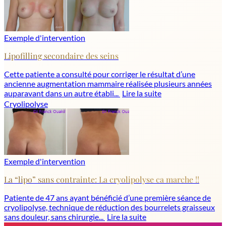
Exemple d'intervention
Lipofilling secondaire des seins
Cette patiente a consulté pour corriger le résultat d’une
ancienne augmentation mammaire réalisée plusieurs années
auparavant dans un autre établi...
Lire la suite
Cryolipolyse
Exemple d'intervention
La “lipo” sans contrainte: La cryolipolyse ca marche !!
Patiente de 47 ans ayant bénéficié d’une première séance de
cryolipolyse, technique de réduction des bourrelets graisseux
sans douleur, sans chirurgie...
Lire la suite